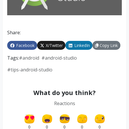
Share:
Facebook
X/Twitter
LinkedIn
Copy Link
Tags:
#
android
#
android-studio
#
tips-android-studio
What do you think?
Reactions
0
0
0
0
0