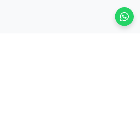
Stay adaptive, stay relevant!
Alamat:
Jl. Sangkuriang No. 8, Padasuka, Cimahi Tengah, Kota Cimahi,
Jawa Barat 40526
Legal:
PT. CODEPOLITAN INTEGRASI INDONESIA
PRODUK