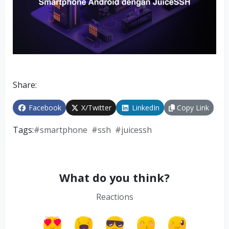
Share:
Facebook
X/Twitter
LinkedIn
Copy Link
Tags:
#
smartphone
#
ssh
#
juicessh
What do you think?
Reactions