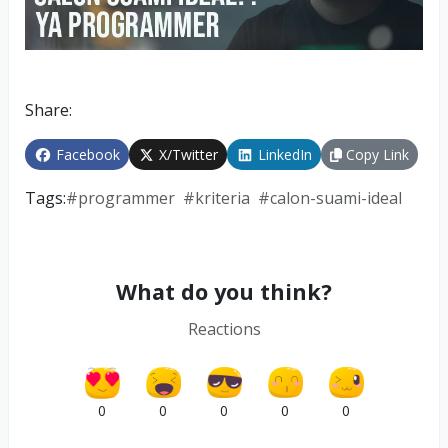
Share:
Facebook
X/Twitter
LinkedIn
Copy Link
Tags:
#
programmer
#
kriteria
#
calon-suami-ideal
What do you think?
Reactions
0
0
0
0
0