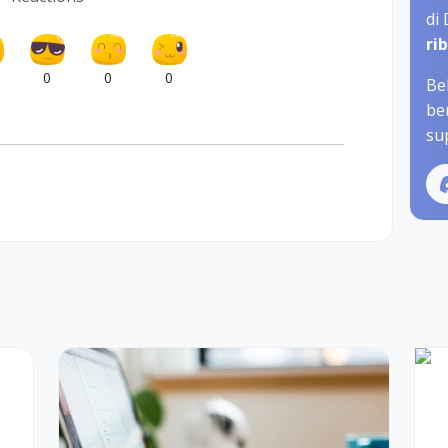
di
ri
0
0
0
Be
be
sup