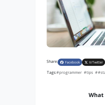
Share:
Facebook
X/Twitter
Tags:
#
programmer
#
tips
#
#st
What 