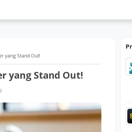
lah
P
er yang Stand Out!
er yang Stand Out!
0