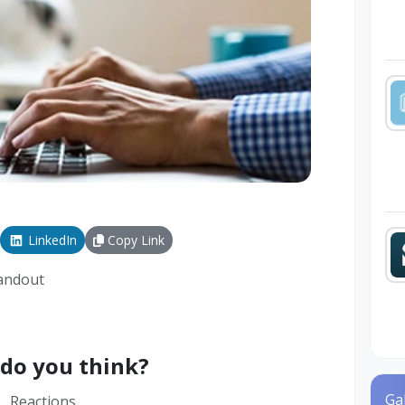
LinkedIn
Copy Link
andout
do you think?
Ga
Reactions