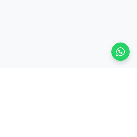
S
TENTANG KAMI
Tentang
CODEPOLITAN
cord
Kerjasama /
inar
Partnership