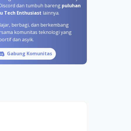
 Discord dan tumbuh bareng
puluhan
bu Tech Enthusiast
lainnya.
lajar, berbagi, dan berkembang
rsama komunitas teknologi yang
ortif dan asyik.
Gabung Komunitas