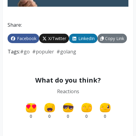
Share:
Facebook
X/Twitter
LinkedIn
Copy Link
Tags:
#
go
#
populer
#
golang
What do you think?
Reactions
0
0
0
0
0