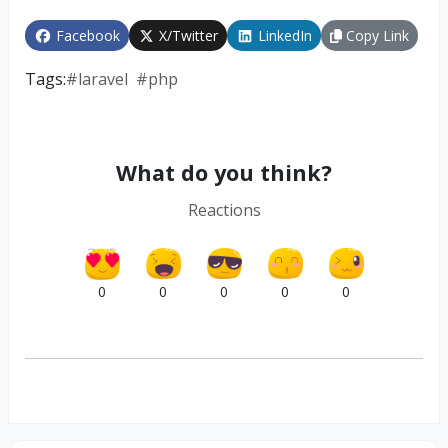
Facebook
X/Twitter
LinkedIn
Copy Link
Tags:
#
laravel
#
php
What do you think?
Reactions
0
0
0
0
0