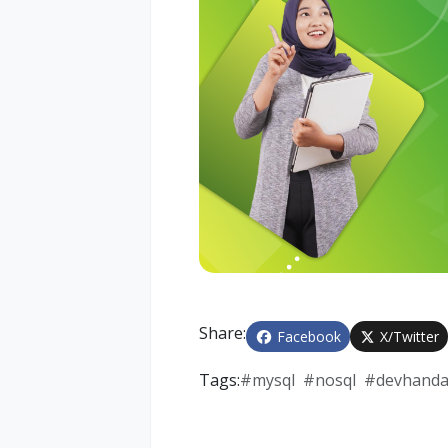
Share:
Facebook
X/Twitter
Tags:
#
mysql
#
nosql
#
devhanda