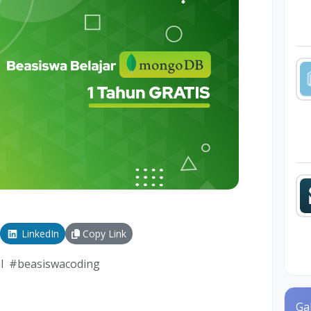
LinkedIn
Copy Link
l
#
beasiswacoding
Ga