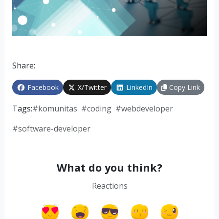
Share:
Facebook
X/Twitter
LinkedIn
Copy Link
Tags:
#
komunitas
#
coding
#
webdeveloper
#
software-developer
What do you think?
Reactions