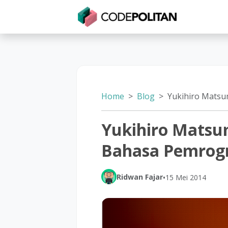
Untuk Individu
Untuk Bisnis
Untuk Seko
Home
Blog
Yukihiro Matsumoto, Pera
Yukihiro Matsu
Bahasa Pemrog
Ridwan Fajar
•
15 Mei 2014