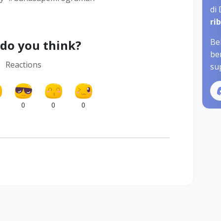
di
ri
Be
do you think?
be
Reactions
sup
0
0
0