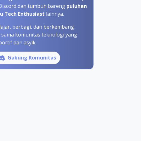
 Discord dan tumbuh bareng
puluhan
bu Tech Enthusiast
lainnya.
lajar, berbagi, dan berkembang
rsama komunitas teknologi yang
ortif dan asyik.
Gabung Komunitas