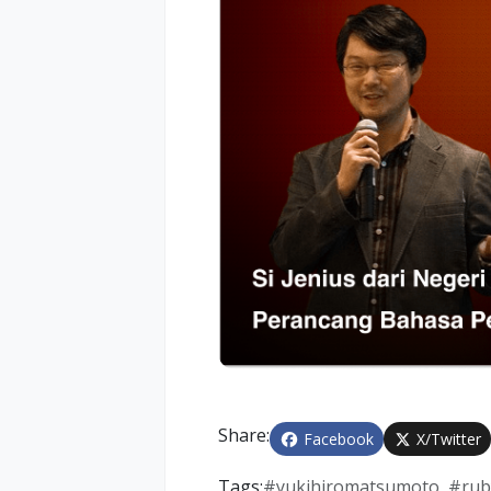
Share:
Facebook
X/Twitter
Tags:
#
yukihiromatsumoto
#
rub