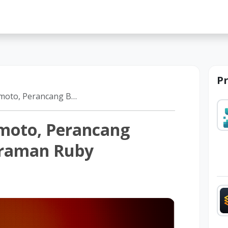
lah
P
ncang Bahasa Pemrograman Ruby
moto, Perancang
raman Ruby