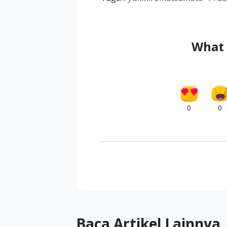
What 
0
0
Baca Artikel Lainnya