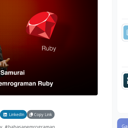
LinkedIn
Copy Link
Ga
y
#
bahasapemrograman