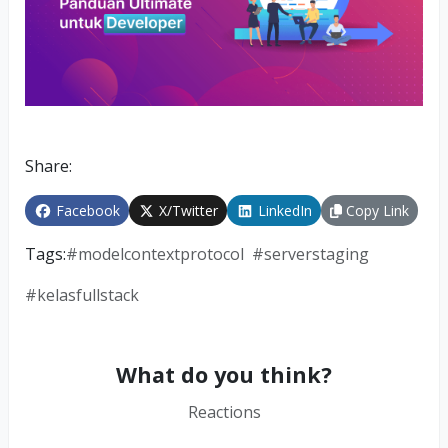
Share:
Facebook
X/Twitter
LinkedIn
Copy Link
Tags:
#
modelcontextprotocol
#
serverstaging
#
kelasfullstack
What do you think?
Reactions