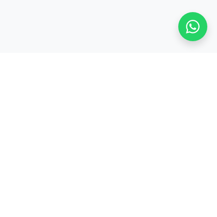
Stay adaptive, stay relevant!
Alamat:
Jl. Sangkuriang No. 8, Padasuka, Cimahi Tengah, Kota Cimahi,
Jawa Barat 40526
Legal:
PT. CODEPOLITAN INTEGRASI INDONESIA
PRODUK