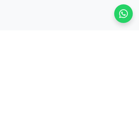
Stay adaptive, stay relevant!
Alamat:
Jl. Sangkuriang No. 8, Padasuka, Cimahi Tengah, Kota Cimahi,
Jawa Barat 40526
Legal:
PT. CODEPOLITAN INTEGRASI INDONESIA
PRODUK