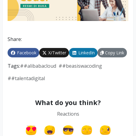
Share:
Facebook
X/Twitter
LinkedIn
Copy Link
Tags:
#
#alibabacloud
#
#beasiswacoding
#
#talentadigital
What do you think?
Reactions